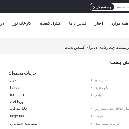
جستجو کردن
همه موارد
اخبار
تماس با ما
کنترل کیفیت
کارخانه تور
درب
فریسینت چند رشته ای برای کشش پست
کشش پست
جزئیات محصول:
محل منبع:
چین
نام تجاری:
fuhua
گواهی:
ISO 9001
پرداخت:
دار حداقل تعداد سفارش:
قابل مذاکره
قیمت:
negotiable
جزئیات بسته بندی:
بسته بندی استاندارد