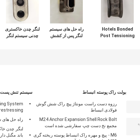
Hotels Bonded
راه حل های سیستم
لنگر چدن خاکستری
Post Tensioning
لنگر پس از کشش
چدنی سیستم لنگر
System System
سیستم
پستی باند مگنل
Anchorage
دارای تاییدیه ISO
9001
Prestressing
بولت راک پوسته انبساط
سیستم تنش پست ب
رزوه دست راست مونتاژ پیچ راک شش گوش
ning System
فولادی انبساط
restressing
M24 Anchor Expansion Shell Rock Bolt
راه حل های 
مجمع نخ دست چپ سفارشی شده است
لنگر چدن خا
M6 - پیچ و مهره راک انبساط پوسته ریخته گری
باند مگنل دارای تای