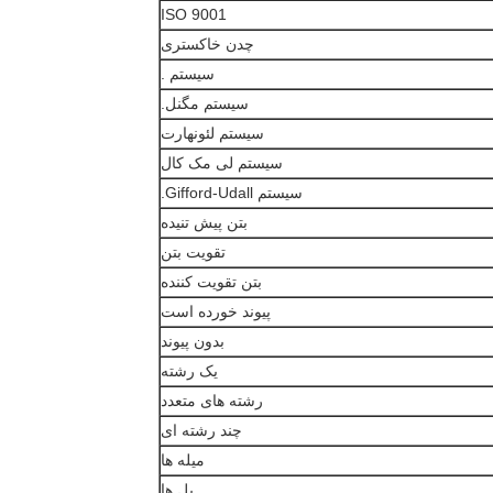
ISO 9001
چدن خاکستری
سیستم .
سیستم مگنل.
سیستم لئونهارت
سیستم لی مک کال
سیستم Gifford-Udall.
بتن پیش تنیده
تقویت بتن
بتن تقویت کننده
پیوند خورده است
بدون پیوند
یک رشته
رشته های متعدد
چند رشته ای
میله ها
پل ها