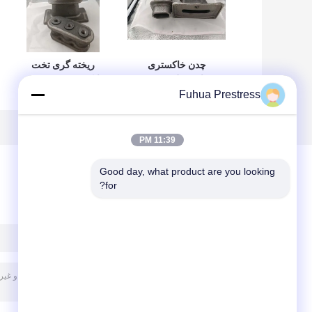
چدن خاکستری
ریخته گری تخت
ساخت پل سیستم
انکوریج پست تنش
Fuhua Prestress
پست تنشی
سندبلاست با سوراخ
2s 3s
Leonhardt
Bonded
11:39 PM
Good day, what product are you looking 
for?
پیغام بگذارید