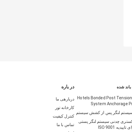
در باره
اند شده
Hotels Bonded Post Tensio
دربارهی ما
System Anchorage P
کارخانه تور
سیستم لنگر پس از کشش سیستم
کنترل کیفیت
کستری چدنی سیستم لنگر پستی
تماس با ما
یدیه ISO 9001