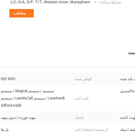
شرایط پرداخت:
L/C، D/A، D/P، T/T، Western Union، MoneyGram
مخاطب
ست
اند شده
گواهی شده:
ISO 9001
خاکستری
سیستم / سیستم Magnel / سیستم
تایپ کنید:
Leonhardt / سیستم Lee-McCall / سیستم
Gifford-Udall
ویت کننده
تکنیک:
پیوند خورده / بدون پیوند
ته / میله
از صنعت استفاده کنید:
پل ها