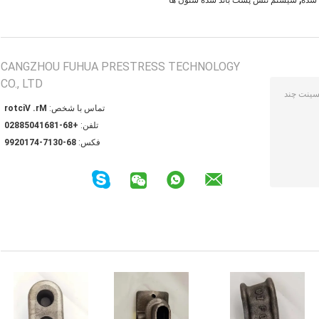
 شده
سیستم تنش پست باند شده ستون ها
CANGZHOU FUHUA PRESTRESS TECHNOLOGY
CO., LTD
تماس با شخص:
Mr. Victor
تلفن:
+86-18614058820
فکس:
86-0317-4710299