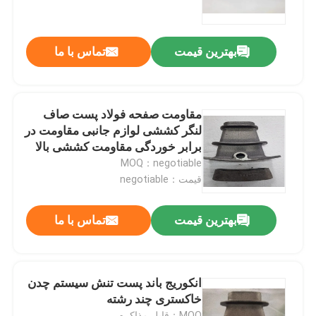
کارخانه تور
بهترین قیمت
تماس با ما
کنترل کیفیت
مقاومت صفحه فولاد پست صاف
تماس با ما
لنگر کششی لوازم جانبی مقاومت در
برابر خوردگی مقاومت کششی بالا
MOQ：negotiable
اخبار
قیمت：negotiable
همه موارد
بهترین قیمت
تماس با ما
سیستم تنش پست باند شده
انکوریج باند پست تنش سیستم چدن
خاکستری چند رشته
گوه های پس کشش
MOQ：قابل مذاکره