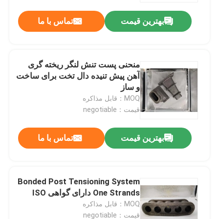
بهترین قیمت
تماس با ما
منحنی پست تنش لنگر ریخته گری
آهن پیش تنیده دال تخت برای ساخت
و ساز
MOQ：قابل مذاکره
قیمت：negotiable
بهترین قیمت
تماس با ما
خانه
Bonded Post Tensioning System
محصولات
One Strands دارای گواهی ISO
MOQ：قابل مذاکره
دربارهی ما
قیمت：negotiable