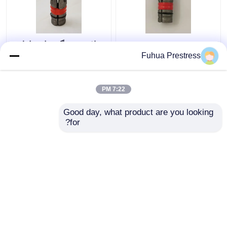
M24 Anchor Expansion
فولاد ریخته گری انبساط
Shell Rock Bolt مجمع نخ
پوسته پیچ سنگ شش
Fuhua Prestress
دست چپ سفارشی شده
گوش M24 دارای گواهی
است
ISO
7:22 PM
بهترین قیمت
بهترین قیمت
Good day, what product are you looking 
for?
تماس با ما
تماس با ما
بیشتر ببینید
خانه
دربارهی ما
تماس با ما
Desktop Site
نقشه سایت
Privacy Policy