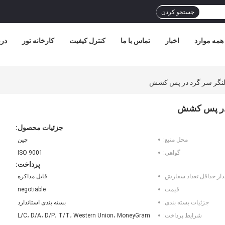
جستجو کردن
همه موارد
اخبار
تماس با ما
کنترل کیفیت
کارخانه تور
درب
لنگر سر گرد در پس کشش
 در پس کشش
جزئیات محصول:
محل منبع:
چین
گواهی:
ISO 9001
پرداخت:
دار حداقل تعداد سفارش:
قابل مذاکره
قیمت:
negotiable
جزئیات بسته بندی:
بسته بندی استاندارد
شرایط پرداخت:
L/C، D/A، D/P، T/T، Western Union، MoneyGram