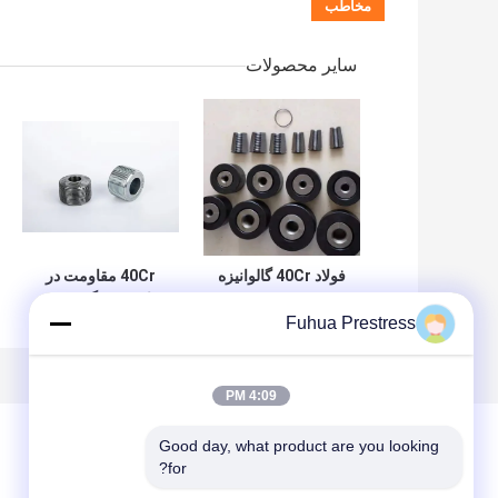
سایر محصولات
فولاد 40Cr گالوانیزه
40Cr مقاومت در
شده و جوشیده شده
برابر خوردگی جوش
Fuhua Prestress
لنگر بشکه ثابت لنگر
بشکه آسان نصب
4:09 PM
Good day, what product are you looking 
for?