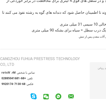
همه بشکه ها و گوه ها دارای روکش فیلم روغنی هستند و در سطل های قوی 4 لیتری برای محافظت در برابر خوردگی از
اید تا حداقل 8 تن پیش تنیده شوند تا اطمینان حاصل شود که دندانه های گوه به رشته نفوذ می کنند تا
آلات معدن پس از تنش
CANGZHOU FUHUA PRESTRESS TECHNOLOGY
CO., LTD
تماس با شخص:
Mr. Victor
تلفن:
+86-18614058820
فکس:
86-0317-4710299